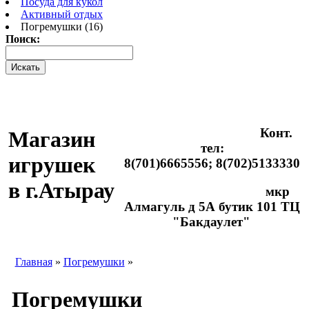
Посуда для кукол
Активный отдых
Погремушки (16)
Поиск:
Конт.
Магазин
тел:
игрушек
8(701)6665556; 8(702)5133330
в г.Атырау
мкр
Алмагуль д 5А бутик 101 ТЦ
"Бакдаулет"
Главная
»
Погремушки
»
Погремушки