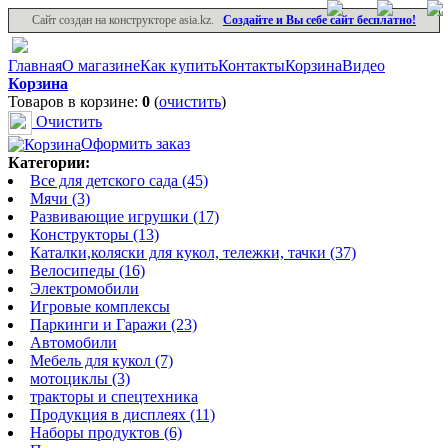
Сайт создан на конструкторе asia.kz.
Создайте и Вы себе сайт бесплатно!
Главная
О магазине
Как купить
Контакты
Корзина
Видео
Корзина
Товаров в корзине:
0
(
очистить
)
Очистить
Оформить заказ
Категории:
Все для детского сада (45)
Мячи (3)
Развивающие игрушки (17)
Конструкторы (13)
Каталки,коляски для кукол, тележки, тачки (37)
Велосипеды (16)
Электромобили
Игровые комплексы
Паркинги и Гаражи (23)
Автомобили
Мебель для кукол (7)
мотоциклы (3)
тракторы и спецтехника
Продукция в дисплеях (11)
Наборы продуктов (6)