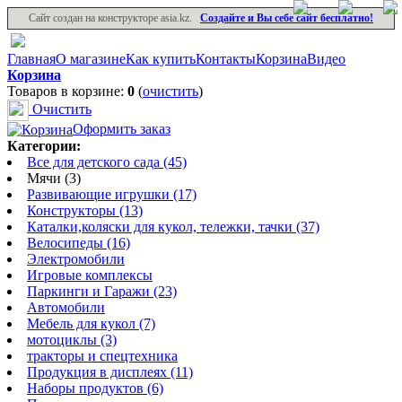
Сайт создан на конструкторе asia.kz.
Создайте и Вы себе сайт бесплатно!
Главная
О магазине
Как купить
Контакты
Корзина
Видео
Корзина
Товаров в корзине:
0
(
очистить
)
Очистить
Оформить заказ
Категории:
Все для детского сада (45)
Мячи (3)
Развивающие игрушки (17)
Конструкторы (13)
Каталки,коляски для кукол, тележки, тачки (37)
Велосипеды (16)
Электромобили
Игровые комплексы
Паркинги и Гаражи (23)
Автомобили
Мебель для кукол (7)
мотоциклы (3)
тракторы и спецтехника
Продукция в дисплеях (11)
Наборы продуктов (6)