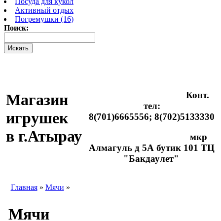
Посуда для кукол
Активный отдых
Погремушки (16)
Поиск:
Конт.
Магазин
тел:
игрушек
8(701)6665556; 8(702)5133330
в г.Атырау
мкр
Алмагуль д 5А бутик 101 ТЦ
"Бакдаулет"
Главная
»
Мячи
»
Мячи